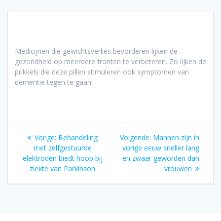
Medicijnen die gewichtsverlies bevorderen lijken de
gezondheid op meerdere fronten te verbeteren. Zo lijken de
prikkels die deze pillen stimuleren ook symptomen van
dementie tegen te gaan.
Bericht
Vorig
Volgend
Vorige:
Behandeling
Volgende:
Mannen zijn in
navigatie
bericht:
bericht:
met zelfgestuurde
vorige eeuw sneller lang
elektroden biedt hoop bij
en zwaar geworden dan
ziekte van Parkinson
vrouwen