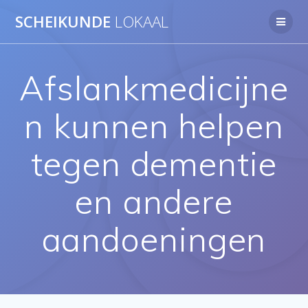
Ga
SCHEIKUNDE
LOKAAL
naar
de
inhoud
Afslankmedicijne
n kunnen helpen
tegen dementie
en andere
aandoeningen