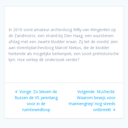
In 2016 vond amateur-archeoloog Willy van Wingerden op
de Zandmotor, een strand bij Den Haag, een vuurstenen
afslag met een zwarte klodder eraan. Zij liet de vondst zien
aan steentijdarcheoloog Marcel Niekus, die de klodder
herkende als mogelijke berkenpek, een soort prehistorische
lijm. Hoe verliep dit onderzoek verder?
Bericht
Vorig
Volgend
Vorige:
Zo bleven de
Volgende:
NUcheckt:
navigatie
bericht:
bericht:
Russen de VS jarenlang
Waarom bewijs voor
voor in de
‘mannengriep’ nog steeds
ruimtewedloop
ontbreekt