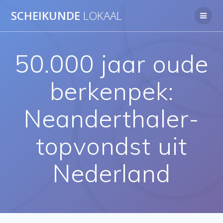
Ga
SCHEIKUNDE
LOKAAL
naar
de
inhoud
50.000 jaar oude
berkenpek:
Neanderthaler-
topvondst uit
Nederland