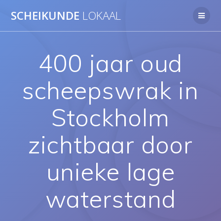
Ga
SCHEIKUNDE
LOKAAL
naar
de
inhoud
400 jaar oud
scheepswrak in
Stockholm
zichtbaar door
unieke lage
waterstand