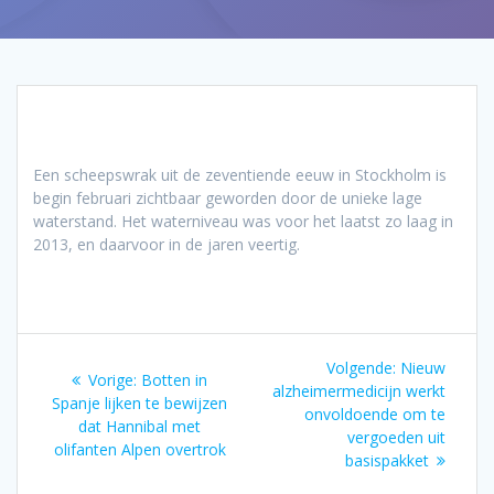
Een scheepswrak uit de zeventiende eeuw in Stockholm is
begin februari zichtbaar geworden door de unieke lage
waterstand. Het waterniveau was voor het laatst zo laag in
2013, en daarvoor in de jaren veertig.
Bericht
Volgend
Volgende:
Nieuw
Vorig
Vorige:
Botten in
navigatie
bericht:
alzheimermedicijn werkt
bericht:
Spanje lijken te bewijzen
onvoldoende om te
dat Hannibal met
vergoeden uit
olifanten Alpen overtrok
basispakket